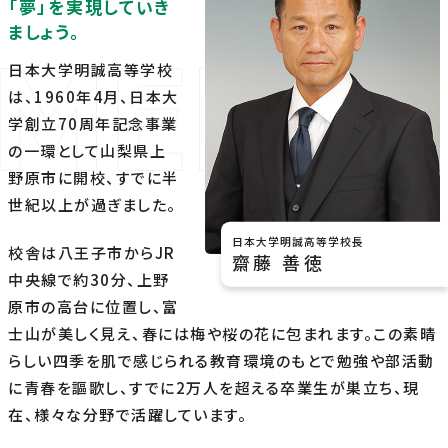
「夢」を実現していき
ましょう。
日本大学明誠高等学校
は、1960年4月、日本大
学創立70周年記念事業
の一環として山梨県上
野原市に開校、すでに半
世紀以上が過ぎました。
日本大学明誠高等学校長
校舎は八王子市からJR
齋藤 善徳
中央線で約30分、上野
原市の高台に位置し、富
士山が美しく見え、春には梅や桜の花に包まれます。この素晴
らしい四季を肌で感じられる教育環境のもとで勉強や部活動
に青春を謳歌し、すでに2万人を超える卒業生が巣立ち、現
在、様々な分野で活躍しています。