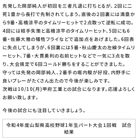
先発した岡部純人が初回を三者凡退に打ちとるが、２回に二
死1塁から長打で先制されてしまう。直後の２回裏には満塁か
ら9番・高橋涼平のタイムリーヒットで2点取って逆転に成功。
4回には相手失策と高橋涼平のタイムリーヒット、5回にも6
番・佐藤大雅の犠牲フライなどで追加点をあげました。6回表
に失点してしまうが、6回裏には5番・秋山慶太の左線タイムリ
ーヒット、7番・大貫勇利の右前ヒットなどで一気に3点を取
り、大会規定で6回コールド勝ちをすることができました。
守っては先発の岡部純人、2番手の堀内駿が好投、内野手に
良いプレーがたくさん出たので今後が楽しみです。
次戦は10/10(月)甲府工業との試合になります。応援よろしく
お願い致します。
今後の試合にも注目していきましょう。
令和4年度山梨県高校野球1年生パート大会１回戦 試合
結果