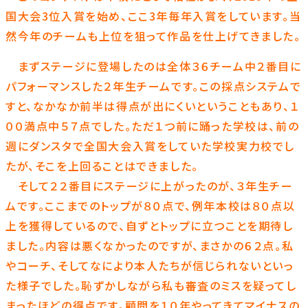
国大会3位入賞を始め、ここ3年毎年入賞をしています。当
然今年のチームも上位を狙って作品を仕上げてきました。
まずステージに登場したのは全体３６チーム中２番目に
パフォーマンスした２年生チームです。この採点システムで
すと、なかなか前半は得点が出にくいということもあり、１
００満点中５７点でした。ただ１つ前に踊った学校は、前の
週にダンスタで全国大会入賞をしていた学校実力校でし
たが、そこを上回ることはできました。
そして２２番目にステージに上がったのが、３年生チー
ムです。ここまでのトップが８０点で、例年本校は８０点以
上を獲得しているので、自ずとトップに立つことを期待し
ました。内容は悪くなかったのですが、まさかの６２点。私
やコーチ、そしてなにより本人たちが信じられないといっ
た様子でした。恥ずかしながら私も審査のミスを疑ってし
まったほどの得点です。顧問を１０年やってきてマイナスの