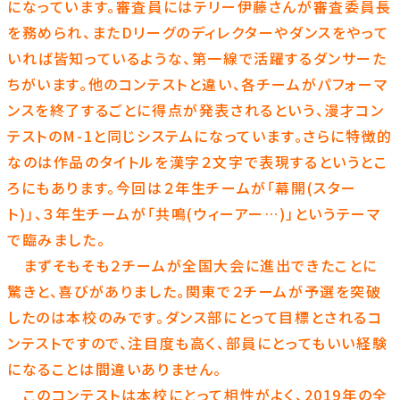
になっています。審査員にはテリー伊藤さんが審査委員長
を務められ、またDリーグのディレクターやダンスをやって
いれば皆知っているような、第一線で活躍するダンサーた
ちがいます。他のコンテストと違い、各チームがパフォーマ
ンスを終了するごとに得点が発表されるという、漫才コン
テストのM-1と同じシステムになっています。さらに特徴的
なのは作品のタイトルを漢字２文字で表現するというとこ
ろにもあります。今回は２年生チームが「幕開(スター
ト)」、３年生チームが「共鳴(ウィーアー…)」というテーマ
で臨みました。
まずそもそも２チームが全国大会に進出できたことに
驚きと、喜びがありました。関東で２チームが予選を突破
したのは本校のみです。ダンス部にとって目標とされるコ
ンテストですので、注目度も高く、部員にとってもいい経験
になることは間違いありません。
このコンテストは本校にとって相性がよく、2019年の全