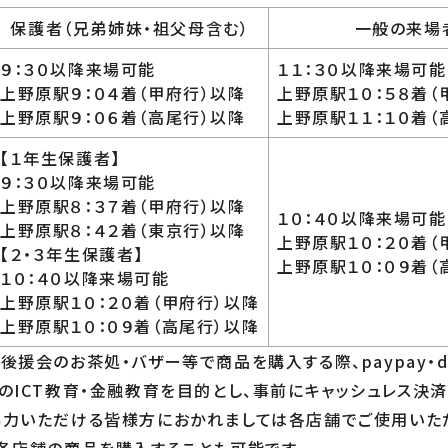
保護者（兄弟姉妹・祖父母含む）
一般の来場
９：３０以降来場可能
１１：３０以降来場可能
上野原駅９：０４着（甲府行）以降
上野原駅１０：５８着（
上野原駅９：０６着（高尾行）以降
上野原駅１１：１０着（
【１年生保護者】
９：３０以降来場可能
上野原駅８：３７着（甲府行）以降
１０：４０以降来場可能
上野原駅８：４２着（東京行）以降
上野原駅１０：２０着（
【２・３年生保護者】
上野原駅１０：０９着（
１０：４０以降来場可能
上野原駅１０：２０着（甲府行）以降
上野原駅１０：０９着（高尾行）以降
、後援会のお茶処・バザー等で商品を購入する際、
paypay
のICT教育・金融教育を目的とし、
事前にキャッシュレス決
協力いただける皆様方におかれましては各店舗でご使用いた