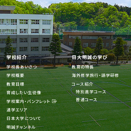
学校紹介
日大明誠の学び
学校長あいさつ
教育の特長
学校概要
海外修学旅行・語学研修
教育目標
コース紹介
特別進学コース
育成したい生徒像
普通コース
学校案内・パンフレット
通学エリア
日本大学について
明誠チャンネル