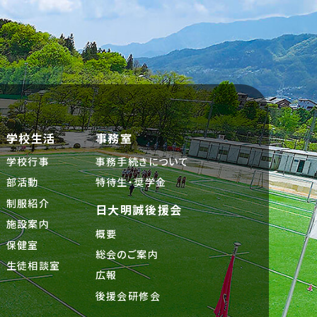
学校生活
事務室
学校行事
事務手続きについて
部活動
特待生・奨学金
制服紹介
日大明誠後援会
施設案内
概要
保健室
総会のご案内
生徒相談室
広報
後援会研修会