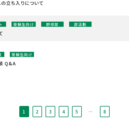
への立ち入りについて
ト
受験生向け
野球部
部活動
て
報
受験生向け
 Q&A
1
2
3
4
5
…
8